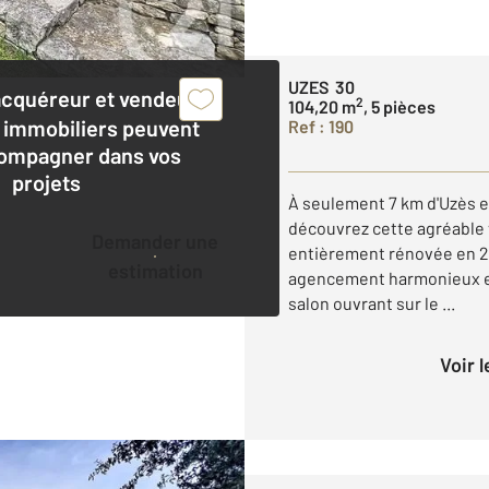
UZES 30
acquéreur et vendeur,
2
104,20 m
, 5 pièces
 immobiliers peuvent
Ref : 190
ompagner dans vos
projets
À seulement 7 km d'Uzès e
découvrez cette agréable v
Demander une
entièrement rénovée en 2
estimation
agencement harmonieux et
salon ouvrant sur le ...
Voir 