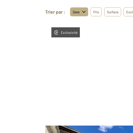
Trier par :
Date
Prix
Surface
Excl
Exclusivité