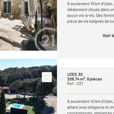
À seulement 15 km d'Uzès, 
idéalement située dans u
aucun vis-à-vis. Dès l'entr
pièce de vie baignée de lum
Voir 
UZES 30
2
208,74 m
, 6 pièces
Ref : 237
À seulement 10 km d'Uzès, 
alliant avec élégance le ch
contemporain. Implantée 