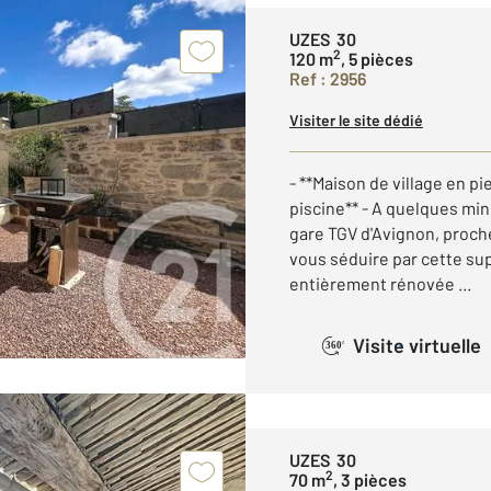
UZES 30
2
120 m
, 5 pièces
Ref : 2956
Visiter le site dédié
- **Maison de village en 
piscine** - A quelques min
gare TGV d'Avignon, proch
vous séduire par cette sup
entièrement rénovée ...
Visite virtuelle
360°
UZES 30
2
70 m
, 3 pièces