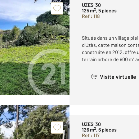
UZES 30
2
125 m
, 5 pièces
Ref : 118
Située dans un village pl
d'Uzès, cette maison cont
construite en 2012, offre u
terrain arboré de 900 m² av
Visite virtuelle
360°
UZES 30
2
126 m
, 6 pièces
Ref : 117