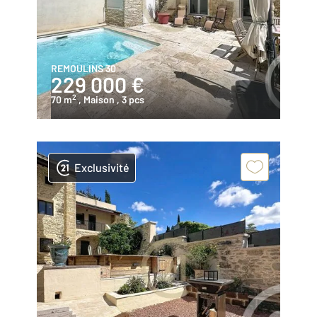
REMOULINS 30
229 000 €
2
70 m
, Maison
, 3 pcs
Exclusivité