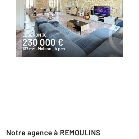
LEDENON 30
230 000 €
2
137 m
, Maison
, 4 pcs
Notre agence à REMOULINS