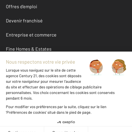
Offres d'emploi
Devenir franchisé
Entreprise et commerce
Fine Homes & Estates
À propos
International
Nous contacter
Mentions légales & CGU et Barèmes d'honoraires
Données personnelles