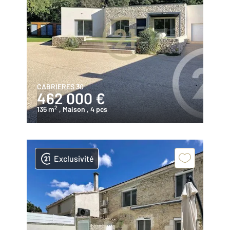
CABRIERES 30
462 000 €
2
135 m
, Maison
, 4 pcs
Exclusivité