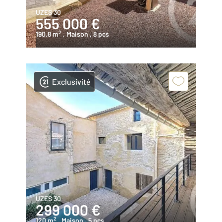
UZES 30
555 000 €
2
190,8 m
, Maison
, 8 pcs
Exclusivité
UZES 30
299 000 €
2
120 m
, Maison
, 5 pcs