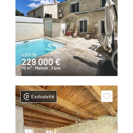
UZES 30
229 000 €
2
70 m
, Maison
, 3 pcs
Exclusivité