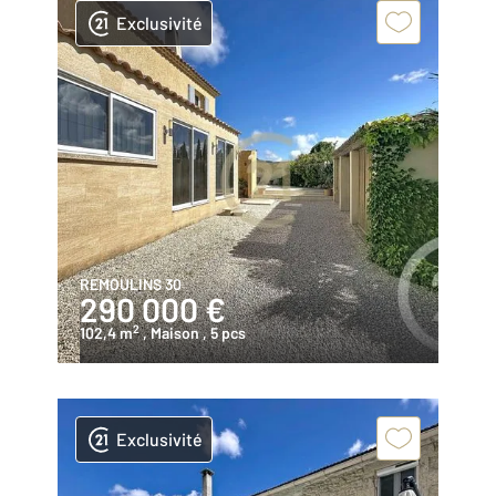
Exclusivité
REMOULINS 30
290 000 €
2
102,4 m
, Maison
, 5 pcs
Exclusivité