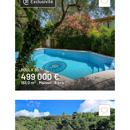
Exclusivité
POULX 30
499 000 €
2
183,0 m
, Maison
, 5 pcs