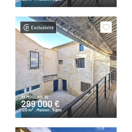
Exclusivité
REMOULINS 30
299 000 €
2
120 m
, Maison
, 5 pcs