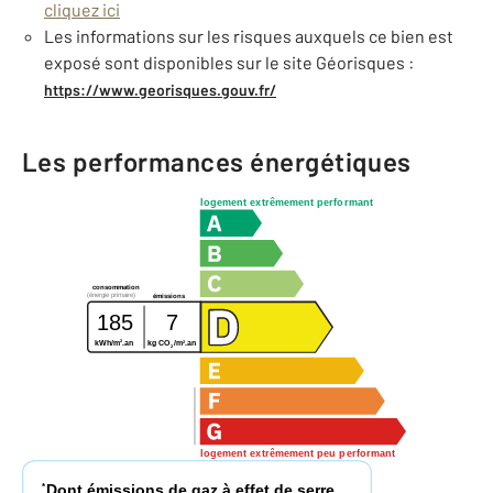
cliquez ici
Les informations sur les risques auxquels ce bien est
exposé sont disponibles sur le site Géorisques :
https://www.georisques.gouv.fr/
Les performances énergétiques
logement extrêmement performant
consommation
(énergie primaire)
émissions
185
7
2
2
kWh/m
.an
kg CO
/m
.an
2
logement extrêmement peu performant
Dont émissions de gaz à effet de serre
*