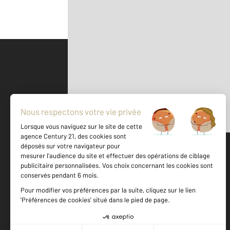
Parlons de vous, parlons biens
500 m
©
Mappy
Votre agence est notée
Achat
Location
Vente
Gestion
9,5
/
10
9,5/10