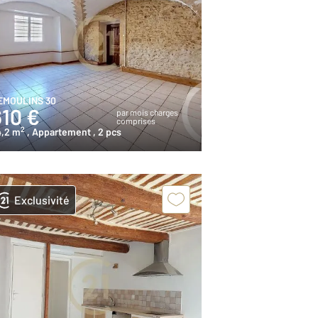
EMOULINS 30
610 €
par mois charges
comprises
2
4,2 m
, Appartement
, 2 pcs
Exclusivité