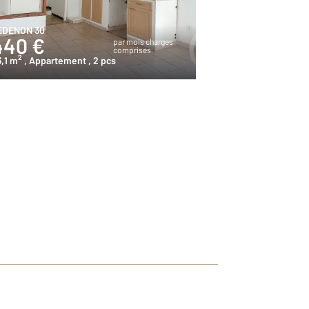
EDENON 30
440 €
par mois charges
comprises
2
,1 m
, Appartement
, 2 pcs