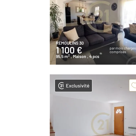
REMOULINS 30
1 100 €
par mois charge
comprises
2
95,5 m
, Maison
, 4 pcs
Exclusivité