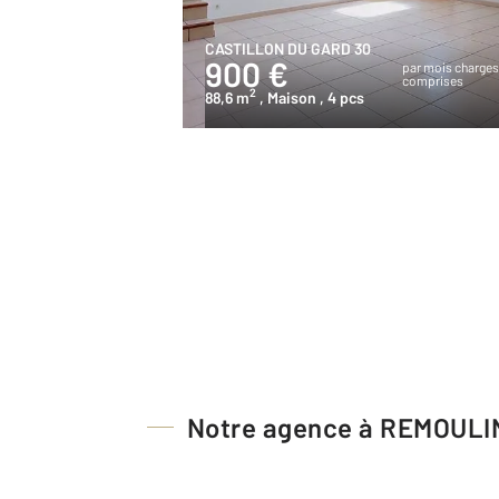
CASTILLON DU GARD 30
900 €
par mois charge
comprises
2
88,6 m
, Maison
, 4 pcs
Notre agence à REMOULI