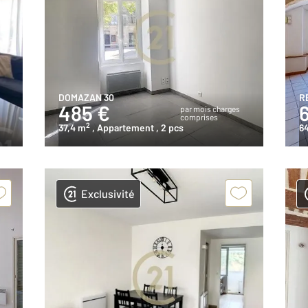
DOMAZAN 30
R
485 €
s
par mois charges
comprises
2
37,4 m
, Appartement
, 2 pcs
6
Exclusivité