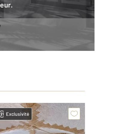
teur.
e
Exclusivité