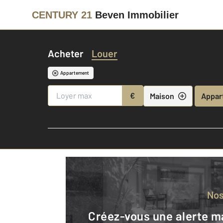
CENTURY 21
Beven Immobilier
Acheter
Louer
Appartement
€
Maison
Appar
No
Créez-vous une alerte mail pour être averti quand une annonce est en ligne et consultez la