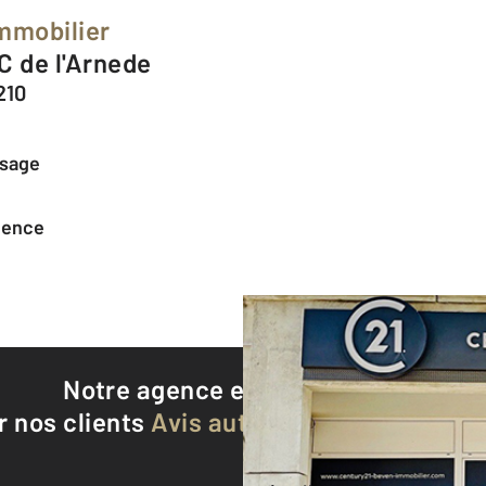
mmobilier
C de l'Arnede
210
ssage
agence
Notre agence est notée
9,5/10
r nos clients
Avis authentifiés par Qualite