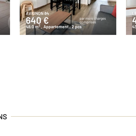
AVIGNON 84
L
640 €
s
par mois charges
comprises
2
48,0 m
, Appartement
, 2 pcs
43
NS